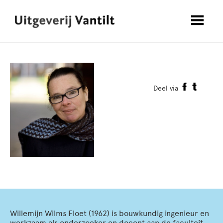
Deel via
Willemijn Wilms Floet (1962) is bouwkundig ingenieur en
werkzaam als onderzoeker en docent aan de faculteit