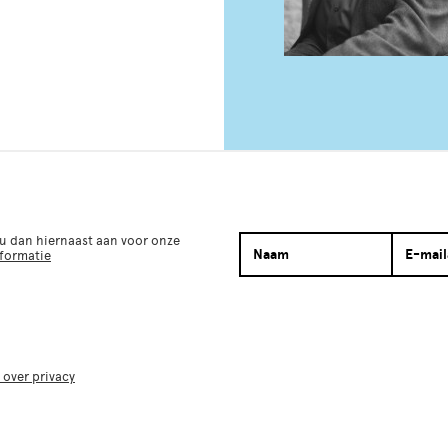
 u dan hiernaast aan voor onze
nformatie
 over privacy