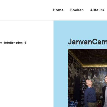
Home
Boeken
Auteurs
JanvanCam
um_fotoReneden_5