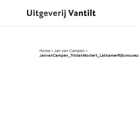
Home
>
Jan van Campen
>
JanvanCampen_TristanMostert_LakkamerRijksmuse