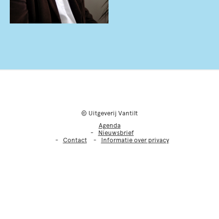
© Uitgeverij Vantilt
Agenda
Nieuwsbrief
Contact
Informatie over privacy